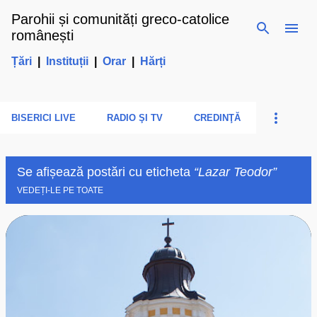
Parohii și comunități greco-catolice
Treceți la conținutul principal
românești
Țări
|
Instituții
|
Orar
|
Hărți
BISERICI LIVE
RADIO ŞI TV
CREDINŢĂ
Se afișează postări cu eticheta
Lazar Teodor
VEDEȚI-LE PE TOATE
P
o
s
t