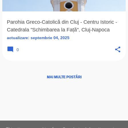
ă
r
i
Parohia Greco-Catolică din Cluj - Centru Istoric -
Catedrala "Schimbarea la Față", Cluj-Napoca
actualizare:
septembrie 04, 2025
0
MAI MULTE POSTĂRI
Ţări
|
Instituţii
|
Hărţi
|
Program liturgic
|
Biserici