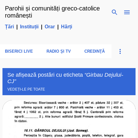
Parohii și comunități greco-catolice
Treceți la conținutul principal
românești
Țări
|
Instituții
|
Orar
|
Hărți
BISERICI LIVE
RADIO ŞI TV
CREDINŢĂ
Se afișează postări cu eticheta
Girbau Dejului-
CJ
VEDEȚI-LE PE TOATE
P
o
s
t