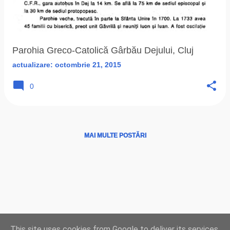
ă
r
i
Parohia Greco-Catolică Gârbău Dejului, Cluj
actualizare:
octombrie 21, 2015
0
MAI MULTE POSTĂRI
Ţări
|
Instituţii
|
Hărţi
|
Program liturgic
|
Biserici
This site uses cookies from Google to deliver its services
LIVE
|
Radio