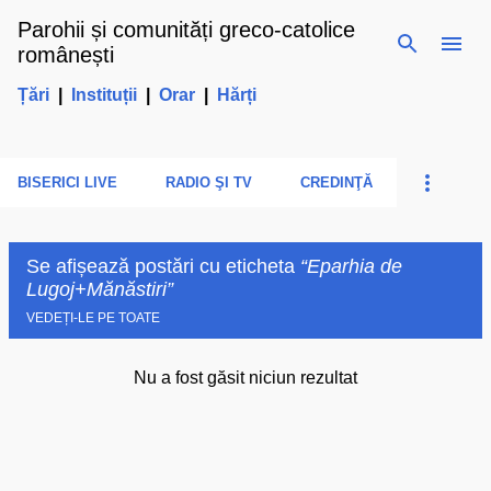
Parohii și comunități greco-catolice
Treceți la conținutul principal
românești
Țări
|
Instituții
|
Orar
|
Hărți
BISERICI LIVE
RADIO ŞI TV
CREDINŢĂ
Se afișează postări cu eticheta
Eparhia de
Lugoj+Mănăstiri
VEDEȚI-LE PE TOATE
Nu a fost găsit niciun rezultat
P
o
s
t