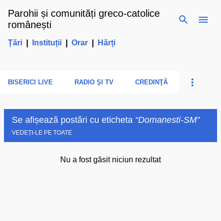
Parohii și comunități greco-catolice
Treceți la conținutul principal
românești
Țări
|
Instituții
|
Orar
|
Hărți
BISERICI LIVE
RADIO ŞI TV
CREDINŢĂ
Se afișează postări cu eticheta
Domanesti-SM
VEDEȚI-LE PE TOATE
Nu a fost găsit niciun rezultat
P
o
s
t