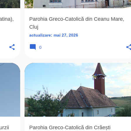
tina),
Parohia Greco-Catolică din Ceanu Mare,
Cluj
actualizare:
mai 27, 2026
0
+
5
1815
ARHIEPARHIA
BISERICA DE LEMN
+
7
rzii
Parohia Greco-Catolică din Crăești