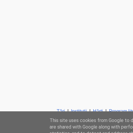
Ţări
|
Instituţii
|
Hărţi
|
Program lit
This site uses cookies from Google to de
are shared with Google along with perfo