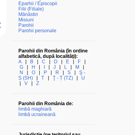
Eparhii / Episcopii
Filii (Filiale)
Mănăstiri
Misiuni
Parohii
Parohii personale
Parohii din România (în ordine
alfabetică, după localităţi):
A
|
B
|
C
|
D
|
E
|
F
|
G
|
H
|
I
|
J
|
L
|
M
|
N
|
O
|
P
|
R
|
S
|
Ş -
Ș (SH)
|
T
|
Ţ - Ț (TZ)
|
U
|
V
|
Z
Parohii din România de:
limbă maghiară
limbă ucraineană
Jurisdicţie (pe teritoriul sau