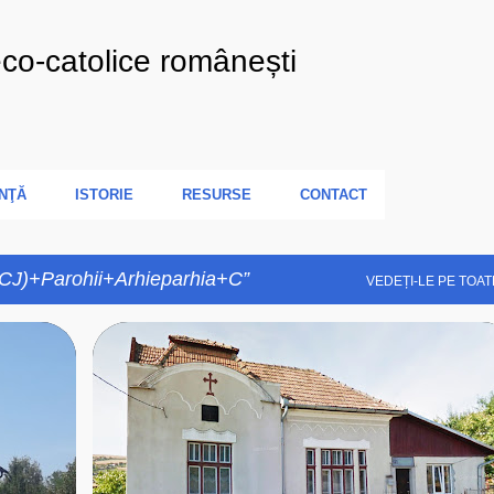
Treceți la conținutul principal
eco-catolice românești
NŢĂ
ISTORIE
RESURSE
CONTACT
(CJ)+Parohii+Arhieparhia+C
VEDEȚI-LE PE TOAT
+
4
ARHIEPARHIA
C
CAPELA ROMANA UNITA
CE
+
4