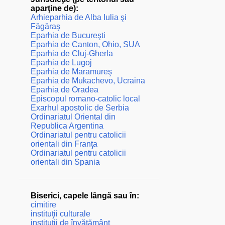
aparţine de):
Arhieparhia de Alba Iulia şi
Făgăraş
Eparhia de Bucureşti
Eparhia de Canton, Ohio, SUA
Eparhia de Cluj-Gherla
Eparhia de Lugoj
Eparhia de Maramureş
Eparhia de Mukachevo, Ucraina
Eparhia de Oradea
Episcopul romano-catolic local
Exarhul apostolic de Serbia
Ordinariatul Oriental din
Republica Argentina
Ordinariatul pentru catolicii
orientali din Franţa
Ordinariatul pentru catolicii
orientali din Spania
Biserici, capele lângă sau în:
cimitire
instituţii culturale
instituţii de învăţământ