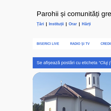
Parohii și comunități gr
Țări
|
Instituții
|
Orar
|
Hărți
BISERICI LIVE
RADIO ŞI TV
CREDI
Se afișează postări cu eticheta
Cluj 
P
2021
ARHIEPARHIA
BISERICA ROMANA UNITA
o
s
t
ă