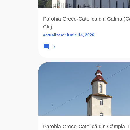
r
i
Parohia Greco-Catolică din Cătina (Ca
Cluj
actualizare:
iunie 14, 2026
3
2008
ARHIEPARHIA
BISERICA ROMANA UNITA
Parohia Greco-Catolică din Câmpia Tu