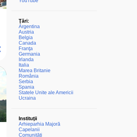
YouTube
Ţări:
Argentina
Austria
Belgia
Canada
Franţa
Germania
Irlanda
Italia
Marea Britanie
România
Serbia
Spania
Statele Unite ale Americii
Ucraina
Instituţii
Arhieparhia Majoră
Capelanii
Comunităţi