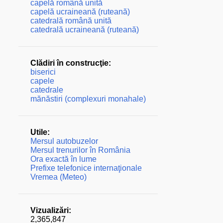
capelă română unită
capelă ucraineană (ruteană)
catedrală română unită
catedrală ucraineană (ruteană)
Clădiri în construcţie:
biserici
capele
catedrale
mănăstiri (complexuri monahale)
Utile:
Mersul autobuzelor
Mersul trenurilor în România
Ora exactă în lume
Prefixe telefonice internaţionale
Vremea (Meteo)
Vizualizări:
2,365,847