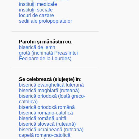
instituţii medicale
instituţii sociale
locuri de cazare
sedii ale protopopiatelor
Parohii şi mănăstiri cu:
biserică de lemn
grotă (închinată Preasfintei
Fecioare de la Lourdes)
Se celebrează (slujeşte) în:
biserică evanghelică luterană
biserică maghiară (ruteană)
biserică ortodoxă (fostă greco-
catolică)
biserică ortodoxă română
biserică romano-catolică
biserică română unită
biserică slovacă (ruteană)
biserică ucraineană (ruteană)
capelă romano-catolică