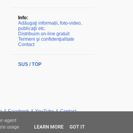
Info:
Adăugaţi informații, foto-video,
publicaţii etc.
Distribuim on-line gratuit
Termeni şi confidenţialitate
Contact
SUS / TOP
e
|
Facebook
|
YouTube
|
Contact
er-agent
rate usage
LEARN MORE
GOT IT