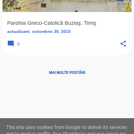
ă
r
i
Parohia Greco-Catolică Buziaş, Timiş
actualizare:
octombrie 30, 2015
0
MAI MULTE POSTĂRI
Ţări
|
Instituţii
|
Hărţi
|
Program liturgic
|
Biserici
This site uses cookies from Google to deliver its services
LIVE
|
Radio
TV
|
Credinţă
|
Istorie
|
Resurse
|
Facebook
|
YouTube
|
and to analyze traffic. Your IP address and user-agent are