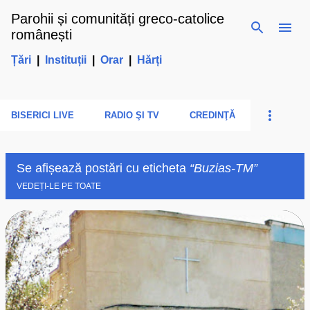
Parohii și comunități greco-catolice
Treceți la conținutul principal
românești
Țări
|
Instituții
|
Orar
|
Hărți
BISERICI LIVE
RADIO ŞI TV
CREDINŢĂ
Se afișează postări cu eticheta
Buzias-TM
VEDEȚI-LE PE TOATE
P
o
s
t