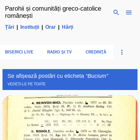
Parohii și comunități greco-catolice
Treceți la conținutul principal
românești
Țări
|
Instituții
|
Orar
|
Hărți
BISERICI LIVE
RADIO ŞI TV
CREDINŢĂ
Se afișează postări cu eticheta
Bucium
VEDEȚI-LE PE TOATE
P
o
s
t