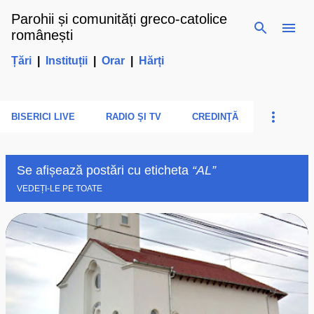
Parohii și comunități greco-catolice
Treceți la conținutul principal
românești
Țări
|
Instituții
|
Orar
|
Hărți
BISERICI LIVE
RADIO ŞI TV
CREDINŢĂ
Se afișează postări cu eticheta
AL
VEDEȚI-LE PE TOATE
P
o
s
t