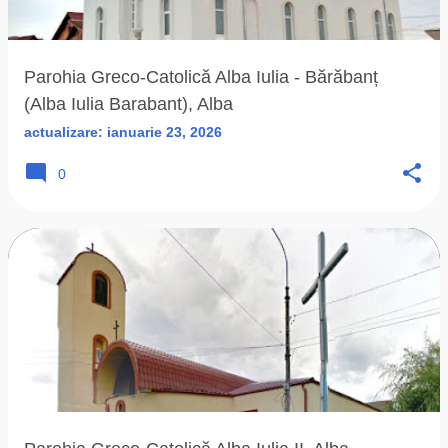
ă
r
i
Parohia Greco-Catolică Alba Iulia - Bărăbanț
(Alba Iulia Barabant), Alba
actualizare:
ianuarie 23, 2026
0