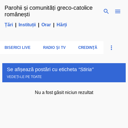
Parohii și comunități greco-catolice
Treceți la conținutul principal
românești
Țări
|
Instituții
|
Orar
|
Hărți
BISERICI LIVE
RADIO ŞI TV
CREDINŢĂ
Se afișează postări cu eticheta
Stiria
VEDEȚI-LE PE TOATE
Nu a fost găsit niciun rezultat
P
o
s
t