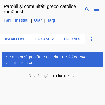
Parohii și comunități greco-catolice
Treceți la conținutul principal
românești
Țări
|
Instituții
|
Orar
|
Hărți
BISERICI LIVE
RADIO ŞI TV
CREDINŢĂ
Se afișează postări cu eticheta
Sician Valer
VEDEȚI-LE PE TOATE
Nu a fost găsit niciun rezultat
P
o
s
t