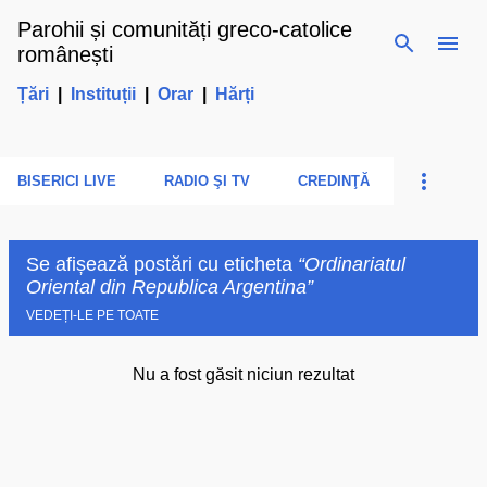
Parohii și comunități greco-catolice
Treceți la conținutul principal
românești
Țări
|
Instituții
|
Orar
|
Hărți
BISERICI LIVE
RADIO ŞI TV
CREDINŢĂ
Se afișează postări cu eticheta
Ordinariatul
Oriental din Republica Argentina
VEDEȚI-LE PE TOATE
Nu a fost găsit niciun rezultat
P
o
s
t