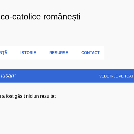
Treceți la conținutul principal
eco-catolice românești
NŢĂ
ISTORIE
RESURSE
CONTACT
 Iusan
VEDEȚI-LE PE TOAT
 a fost găsit niciun rezultat