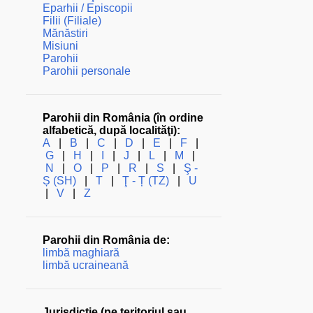
Eparhii / Episcopii
Filii (Filiale)
Mănăstiri
Misiuni
Parohii
Parohii personale
Parohii din România (în ordine
alfabetică, după localităţi):
A
|
B
|
C
|
D
|
E
|
F
|
G
|
H
|
I
|
J
|
L
|
M
|
N
|
O
|
P
|
R
|
S
|
Ş -
Ș (SH)
|
T
|
Ţ - Ț (TZ)
|
U
|
V
|
Z
Parohii din România de:
limbă maghiară
limbă ucraineană
Jurisdicţie (pe teritoriul sau