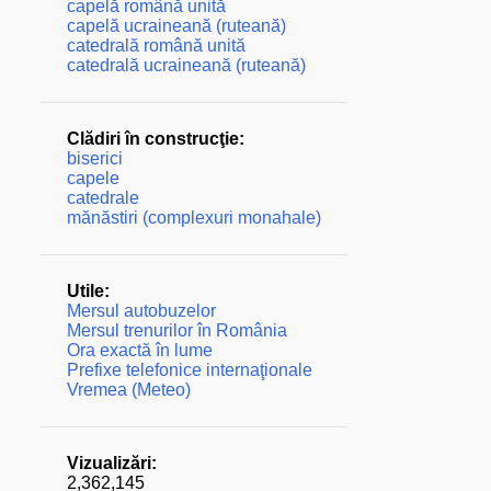
capelă română unită
capelă ucraineană (ruteană)
catedrală română unită
catedrală ucraineană (ruteană)
Clădiri în construcţie:
biserici
capele
catedrale
mănăstiri (complexuri monahale)
Utile:
Mersul autobuzelor
Mersul trenurilor în România
Ora exactă în lume
Prefixe telefonice internaţionale
Vremea (Meteo)
Vizualizări:
2,362,145