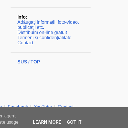
Info:
Adăugaţi informații, foto-video,
publicaţii etc.
Distribuim on-line gratuit
Termeni şi confidenţialitate
Contact
SUS / TOP
e
|
Facebook
|
YouTube
|
Contact
er-agent
rate usage
LEARN MORE
GOT IT