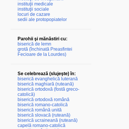
instituţii medicale
instituţii sociale
locuri de cazare
sedii ale protopopiatelor
Parohii şi mănăstiri cu:
biserică de lemn
grotă (închinată Preasfintei
Fecioare de la Lourdes)
Se celebrează (slujeşte) în:
biserică evanghelică luterană
biserică maghiară (ruteană)
biserică ortodoxă (fostă greco-
catolică)
biserică ortodoxă română
biserică romano-catolică
biserică română unită
biserică slovacă (ruteană)
biserică ucraineană (ruteană)
capelă romano-catolică