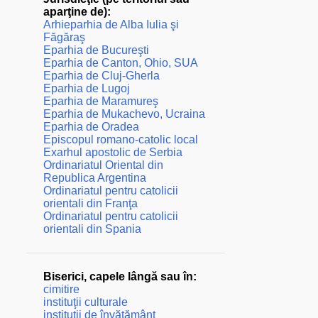
aparţine de):
Arhieparhia de Alba Iulia şi
Făgăraş
Eparhia de Bucureşti
Eparhia de Canton, Ohio, SUA
Eparhia de Cluj-Gherla
Eparhia de Lugoj
Eparhia de Maramureş
Eparhia de Mukachevo, Ucraina
Eparhia de Oradea
Episcopul romano-catolic local
Exarhul apostolic de Serbia
Ordinariatul Oriental din
Republica Argentina
Ordinariatul pentru catolicii
orientali din Franţa
Ordinariatul pentru catolicii
orientali din Spania
Biserici, capele lângă sau în:
cimitire
instituţii culturale
instituţii de învăţământ