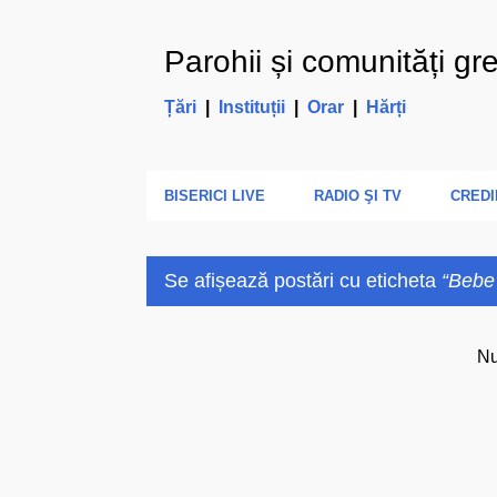
Parohii și comunități gr
Țări
|
Instituții
|
Orar
|
Hărți
BISERICI LIVE
RADIO ŞI TV
CREDI
Se afișează postări cu eticheta
Bebe
P
Nu
o
s
t
ă