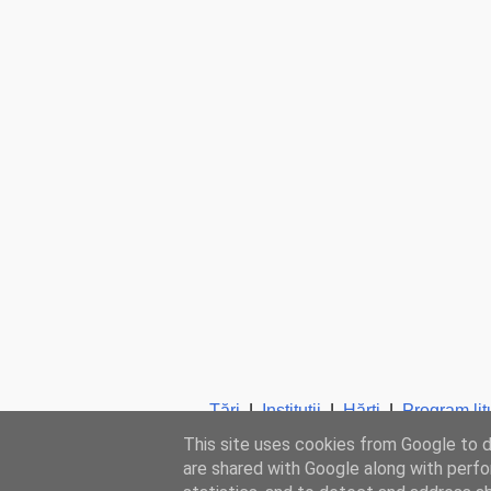
Ţări
|
Instituţii
|
Hărţi
|
Program lit
This site uses cookies from Google to de
are shared with Google along with perfo