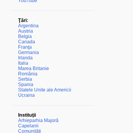
YouTube
Ţări:
Argentina
Austria
Belgia
Canada
Franţa
Germania
Irlanda
Italia
Marea Britanie
România
Serbia
Spania
Statele Unite ale Americii
Ucraina
Instituţii
Arhieparhia Majoră
Capelanii
Comunităţi