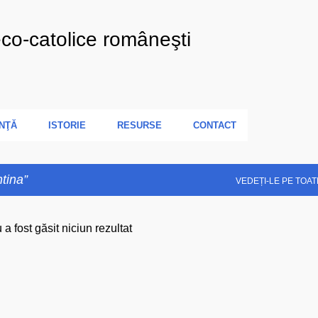
Treceți la conținutul principal
eco-catolice româneşti
NŢĂ
ISTORIE
RESURSE
CONTACT
tina
VEDEȚI-LE PE TOAT
 a fost găsit niciun rezultat