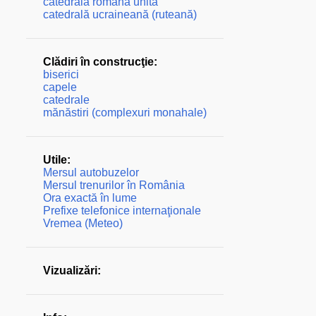
catedrală română unită
catedrală ucraineană (ruteană)
Clădiri în construcţie:
biserici
capele
catedrale
mănăstiri (complexuri monahale)
Utile:
Mersul autobuzelor
Mersul trenurilor în România
Ora exactă în lume
Prefixe telefonice internaţionale
Vremea (Meteo)
Vizualizări: