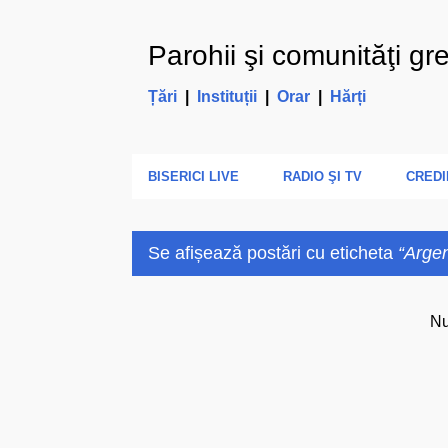
Parohii şi comunităţi gr
Țări
|
Instituții
|
Orar
|
Hărți
BISERICI LIVE
RADIO ŞI TV
CREDI
Se afișează postări cu eticheta
Argen
P
Nu
o
s
t
ă