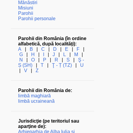
Mănăstiri
Misiuni
Parohii
Parohii personale
Parohii din România (în ordine
alfabetică, după localităţi):
A
|
B
|
C
|
D
|
E
|
F
|
G
|
H
|
I
|
J
|
L
|
M
|
N
|
O
|
P
|
R
|
S
|
Ş -
Ș (SH)
|
T
|
Ţ - Ț (TZ)
|
U
|
V
|
Z
Parohii din România de:
limbă maghiară
limbă ucraineană
Jurisdicţie (pe teritoriul sau
aparţine de):
Arhieparhia de Alba Iulia şi