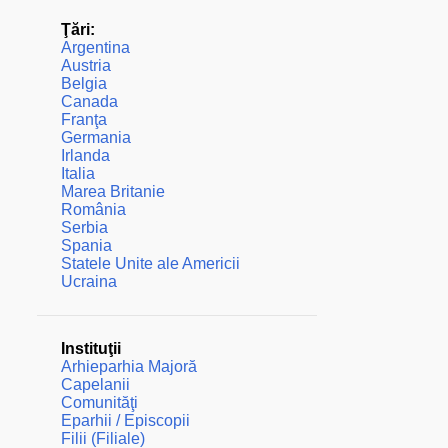
Ţări:
Argentina
Austria
Belgia
Canada
Franţa
Germania
Irlanda
Italia
Marea Britanie
România
Serbia
Spania
Statele Unite ale Americii
Ucraina
Instituţii
Arhieparhia Majoră
Capelanii
Comunităţi
Eparhii / Episcopii
Filii (Filiale)