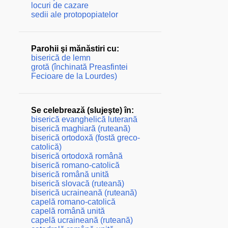
locuri de cazare
sedii ale protopopiatelor
Parohii şi mănăstiri cu:
biserică de lemn
grotă (închinată Preasfintei
Fecioare de la Lourdes)
Se celebrează (slujeşte) în:
biserică evanghelică luterană
biserică maghiară (ruteană)
biserică ortodoxă (fostă greco-
catolică)
biserică ortodoxă română
biserică romano-catolică
biserică română unită
biserică slovacă (ruteană)
biserică ucraineană (ruteană)
capelă romano-catolică
capelă română unită
capelă ucraineană (ruteană)