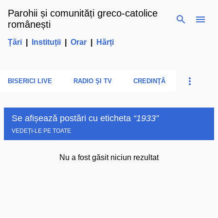
Parohii și comunități greco-catolice
Treceți la conținutul principal
românești
Țări
|
Instituții
|
Orar
|
Hărți
BISERICI LIVE
RADIO ŞI TV
CREDINŢĂ
Se afișează postări cu eticheta
1933
VEDEȚI-LE PE TOATE
Nu a fost găsit niciun rezultat
P
o
s
t